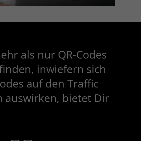
 es sich um
der es
ermöglicht,
d Offline-
utzer zu
 erneut mit
kt zu treten.
hr als nur QR-Codes
inden, inwiefern sich
rtising
odes auf den Traffic
and
mited
m auswirken, bietet Dir
ld sie für
ungszwecke
nötigt
essung und