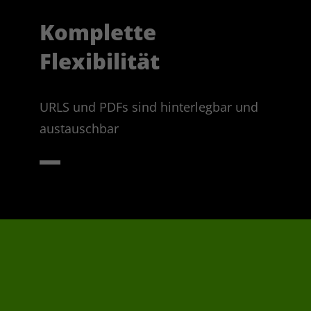
Name
CleverPush
Komplette
Anbieter
CleverPush 
Flexibilität
Gelöscht, soba
die Verarbeit
Laufzeit
nicht mehr be
URLS und PDFs sind hinterlegbar und
werden.
austauschbar
Dieser Service
Bereitstellung
Benachrichti
der Analyse u
Optimierung 
Marketingma
Dabei werden
Zweck
anderem
Geräteinforma
Adresse, Brow
Gerätekennun