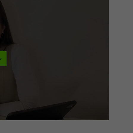
erruf
 Cookie-
oogle-Opt-
ced
d Limited
Zuordnung
ns durch
gehashter
. B. E-Mail,
r,
ge: