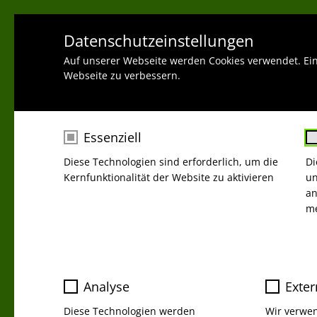
Datenschutzeinstellungen
Auf unserer Webseite werden Cookies verwendet. Ei
Webseite zu verbessern.
Essenziell
Diese Technologien sind erforderlich, um die
Di
Kernfunktionalität der Website zu aktivieren
un
an
WENIG
me
Name
cookie_optin
Analyse
Exter
Anbieter
Me
Diese Technologien werden
Wir verwe