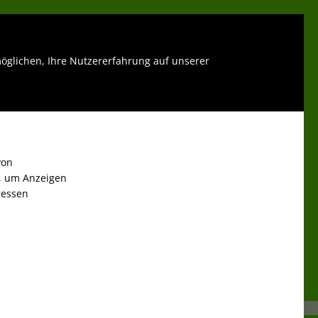
glichen, Ihre Nutzererfahrung auf unserer
LOGIN
KONTAK
von
, um Anzeigen
eressen
 "AHA!"
n!