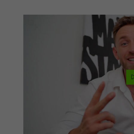
bezogene Daten bis zur
Einwilligung (A
Löschung
lit. a DSGVO).
Übermittlung 
Zweck
Einbindung und
Ireland, ggf. 
Wiedergabe von Videos.
LLC/USA (EU-U
Verarbeitet werden u.
Google nutzt 
a. IP-Adresse, Referrer,
nur für die Z
Geräte-/Browserdaten,
und löscht sie
Interaktionen; YouTube
anschließend.
setzt Cookies (z. B. YSC,
Profilbildung
VISITOR_INFO1_LIVE).
Google erfolg
Rechtsgrundlage:
jederzeit über
Einwilligung (Art. 6 Abs.
Banner.
1 lit. a DSGVO; § 25
TTDSG). Empfänger:
Google Ireland, ggf.
Name
Google Custo
Google LLC/USA (EU-US
DPF, SCC). Cookies
Anbieter
Google Irelan
können mehrere
Monate gespeichert
Laufzeit
18 Month
bleiben. Google kann