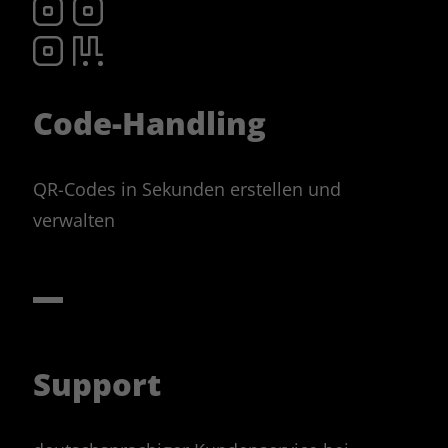
erfasst
P-Adresse,
erdaten,
itenaufrufe
Code-Handling
ge:
rt. 6 Abs. 1
§ 25 TTDSG).
QR-Codes in Sekunden erstellen und
 Microsoft
verwalten
iche
in die USA
Corp. (EU-US
rosoft kann
ofile für
te Anzeigen
erruf über
r oder
Support
-out möglich.