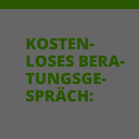
KOSTEN­
LOSES BERA­
TUNGS­GE­
SPRÄCH: