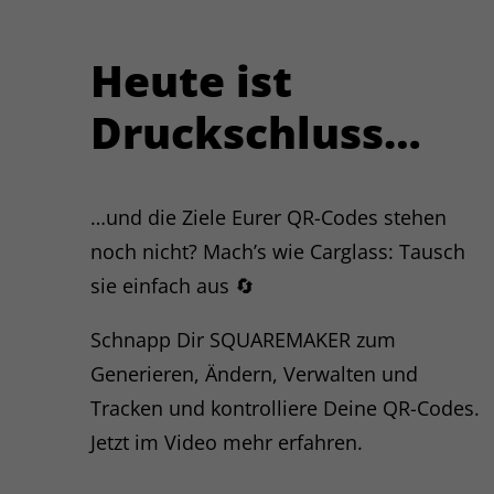
Google-Opt-out.
Heute ist
Name
Microsoft Clarity
Druckschluss…
Microsoft Ireland
Anbieter
Operations Ltd., ggf.
Microsoft Corp. (USA)
…und die Ziele Eurer QR-Codes stehen
Aufzeichnungen 30
noch nicht? Mach’s wie Carglass: Tausch
Tage, ausgewählte bis
Laufzeit
13 Monate; Cookies
sie einfach aus 🔄
bis 1 Jahr
Zweck
Schnapp Dir SQUAREMAKER zum
Erstellung von
Generieren, Ändern, Verwalten und
Heatmaps und
Session-Replays zur
Tracken und kontrolliere Deine QR-Codes.
Analyse der
Jetzt im Video mehr erfahren.
Nutzerfreundlichkeit.
Erfasst werden
Mausbewegungen,