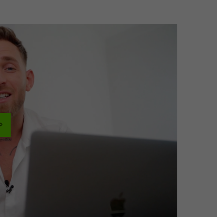
rt. 6 Abs. 1
an Google
Google
S DPF, SCC).
die Hashes
uordnung
 kann durch
en; Widerruf
 Cookie-
mer Match
d Limited