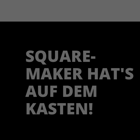
Klicks,
Scrollverhalten,
technische Daten;
sensible Eingaben
werden maskiert.
Rechtsgrundlage:
SQUA­RE­
Zweck
Einwilligung (Art. 6
Abs. 1 lit. a DSGVO; §
25 TTDSG).
MAKER HAT'S
Empfänger: Microsoft
Ireland, ggf. Microsoft
Corp./USA (EU-US
AUF DEM
DPF, SCC).
Sitzungsdaten 30
KASTEN!
Tage, ausgewählte bis
zu 13 Monate.
Pseudonyme Profile
möglich; Widerruf
über Cookie-Banner
oder DNT.