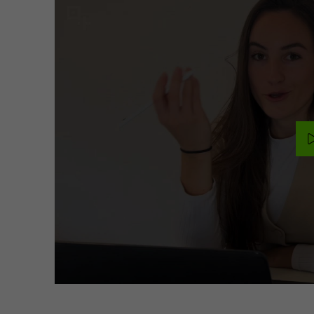
Rechtsgrundlage:
erstellen; Wid
Einwilligung (Art. 6 Abs.
jederzeit über
1 lit. a DSGVO; § 25
Banner oder G
TTDSG). Empfänger:
out möglich.
Google Ireland, ggf.
Google LLC/USA (EU-US
DPF, SCC). Google kann
Google Enhan
Name
die Daten zu Profilen
Conversions
zusammenführen;
Widerruf jederzeit über
Anbieter
Google Irelan
Cookie-Einstellungen.
Laufzeit
18 Month
YouTube
Verbesserte 
von Conversio
Google Ireland Ltd., ggf.
Übermittlung 
r
Google LLC (USA)
Kundendaten (z
Telefonnumme
Cookies mehrere
Anschrift).
Monate; Account-
Rechtsgrundla