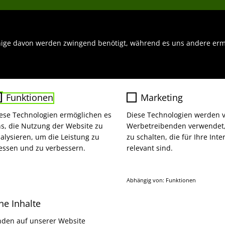
nige davon werden zwingend benötigt, während es uns andere ermö
Funktionen
Marketing
ese Technologien ermöglichen es
Diese Technologien werden 
s, die Nutzung der Website zu
Werbetreibenden verwendet
alysieren, um die Leistung zu
zu schalten, die für Ihre Int
ER "HÄ?", MEHR
ssen und zu verbessern.
relevant sind.
Abhängig von: Funktionen
ne Inhalte
Name
Google Ads
Unsere Fallbeispiele jetzt anschaue
nden auf unserer Website