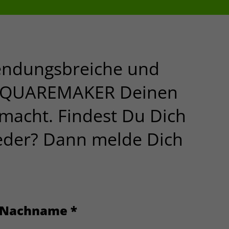
gungen
ht Tag
wendungsbreiche und
and Unlimited
n SQUAREMAKER Deinen
 macht. Findest Du Dich
ieder? Dann melde Dich
Nutzung und
nen sowie
Verarbeitet
P-Adresse,
erdaten,
Nachname
*