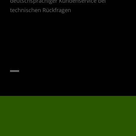
deutschsprachiger Kundenservice bei
technischen Rückfragen
GmbH
ld sie für
ungszwecke
nötigt
 dient der
 von Push-
gungen sowie
nd
von
ßnahmen.
 unter
tionen, IP-
ser-ID,
gen sowie