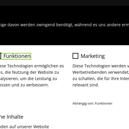
MAKER
PREISE
nige davon werden zwingend benötigt, während es uns andere ermö
Funktionen
Marketing
ese Technologien ermöglichen es
Diese Technologien werden 
s, die Nutzung der Website zu
Werbetreibenden verwendet
alysieren, um die Leistung zu
zu schalten, die für Ihre Int
ssen und zu verbessern.
relevant sind.
Abhängig von: Funktionen
S PERFEKTE PREI
ne Inhalte
Name
Google Ads
nden auf unserer Website