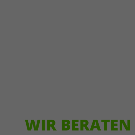
Klicks,
Scrollverhalten,
technische Daten;
sensible Eingaben
werden maskiert.
Rechtsgrundlage:
Zweck
Einwilligung (Art. 6
Abs. 1 lit. a DSGVO; §
25 TTDSG).
Empfänger: Microsoft
Ireland, ggf. Microsoft
Corp./USA (EU-US
DPF, SCC).
Sitzungsdaten 30
Tage, ausgewählte bis
zu 13 Monate.
Pseudonyme Profile
WIR BERATEN
möglich; Widerruf
über Cookie-Banner
oder DNT.