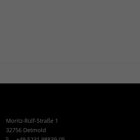
gungen
ht Tag
and Unlimited
Nutzung und
nen sowie
Verarbeitet
P-Adresse,
Moritz-Rülf-Straße 1
erdaten,
32756
Detmold
+49 5231 98839-05