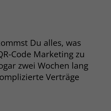
erruf
 Cookie-
oogle-Opt-
ced
mmst Du alles, was
QR-Code Marketing zu
d Limited
sogar zwei Wochen lang
omplizierte Verträge
Zuordnung
ns durch
.
gehashter
. B. E-Mail,
r,
ge: