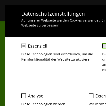
WARUM SQUARE
Datenschutzeinstellungen
Auf unserer Webseite werden Cookies verwendet. Ei
Webseite zu verbessern.
Essenziell
Diese Technologien sind erforderlich, um die
Di
Kernfunktionalität der Website zu aktivieren
un
an
me
FINDE DA
Name
cookie_optin
Analyse
Exter
Anbieter
Me
Diese Technologien werden
Wir verwe