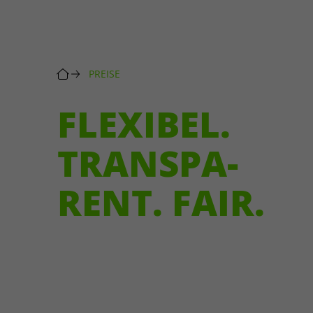
vorgenommen Einstellungen,
Ereignisse, Geräte-
falls der Webseiten-Betreiber
und Browserdaten;
Zweck
dies eingestellt hat.
IP-Adressen werden
gekürzt.
Rechtsgrundlage:
PREISE
Einwilligung (Art. 6
Abs. 1 lit. a DSGVO; §
FLEXIBEL.
25 TTDSG).
Zweck
Empfänger: Google
TRANS­PA­
Ireland, ggf. Google
LLC (USA, EU-US DPF,
SCC). Daten werden
RENT. FAIR.
max. 14 Monate
Name
gespeichert; Cookies
(_ga) bis zu 2 Jahre.
Google kann
Anbiete
pseudonyme
Nutzungsprofile
bilden; Widerruf über
Cookie-Banner oder
Laufzeit