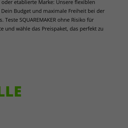
der etablierte Marke: Unsere flexiblen
rt. 6 Abs. 1
r Dein Budget und maximale Freiheit bei der
an Google
s. Teste SQUAREMAKER ohne Risiko für
Google
te und wähle das Preispaket, das perfekt zu
S DPF, SCC).
die Hashes
uordnung
 kann durch
en; Widerruf
 Cookie-
LLE
mer Match
d Limited