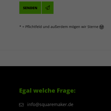
angeklickte
Benachrichti
SENDEN
verarbeitet.
* =
Pflichtfeld und außerdem mögen wir Sterne
Name
LinkedIn Insig
LinkedIn Irel
Anbieter
Company
Laufzeit
90 Tage
Analyse der 
Messung von
Werbekampag
Remarketing. 
werden u. a. I
Egal welche Frage:
Cookie-IDs,
Geräte-/Brows
info@squaremaker.de
Referrer und
Seitenaufrufe.