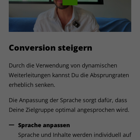
Conversion-Messung und
Remarketing; erfasst werden u. a. IP-
Adresse, Geräte-/Browserdaten,
Cookie-IDs, Seitenaufrufe und Klicks.
Rechtsgrundlage: Einwilligung (Art. 6
Abs. 1 lit. a DSGVO; § 25 TTDSG).
Conversion steigern
Empfänger ist Microsoft Ireland;
Zweck
mögliche Übermittlung in die USA an
Microsoft Corp. (EU-US DPF, SCC).
Durch die Verwendung von dynamischen
Microsoft kann pseudonyme Profile
für personalisierte Anzeigen
Weiterleitungen kannst Du die Absprungraten
erstellen; Widerruf über Cookie-
erheblich senken.
Banner oder Microsoft-Opt-out
möglich.
Die Anpassung der Sprache sorgt dafür, dass
Deine Zielgruppe optimal angesprochen wird.
Name
CleverPush
Sprache anpassen
Anbieter
CleverPush GmbH
Sprache und Inhalte werden individuell auf