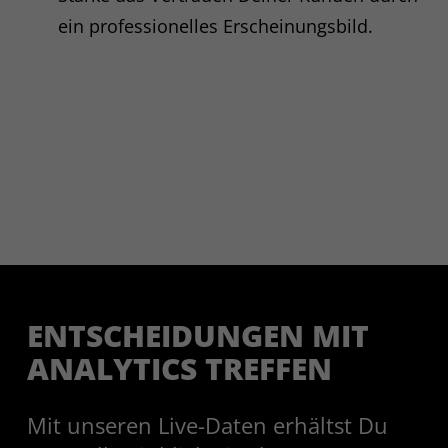
Drittlandtransfer. Profilbildung nur
ein professionelles Erscheinungsbild.
auf Unternehmensebene;
Widerspruch über Opt-out-Link
möglich.
ENTSCHEI­DUNGEN MIT
ANALY­TICS TREFFEN
Mit unseren Live-Daten erhältst Du