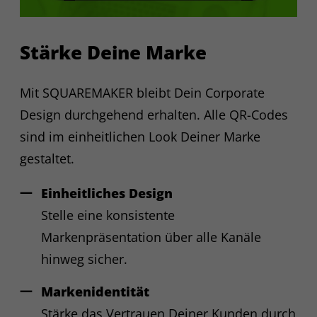
Name
SalesViewer
Anbieter
SalesViewer GmbH (Deutschland)
Stärke Deine Marke
Bis Zweckerreichung, danach
Laufzeit
Löschung
Mit SQUAREMAKER bleibt Dein Corporate
Design durchgehend erhalten. Alle QR-Codes
Analyse von B2B-Websitebesuchen
zu Marketing- und Vertriebszwecken.
sind im einheitlichen Look Deiner Marke
Erfasst werden pseudonymisierte
gestaltet.
Daten wie gekürzte IP-Adressen,
Unternehmenszuordnung,
Einheitliches Design
Seitenaufrufe und Interaktionen;
keine Identifikation einzelner
Stelle eine konsistente
Personen. Rechtsgrundlage:
Markenpräsentation über alle Kanäle
Zweck
Einwilligung (Art. 6 Abs. 1 lit. a
hinweg sicher.
DSGVO) oder berechtigtes Interesse
(Art. 6 Abs. 1 lit. f DSGVO) bei
cookieloser Nutzung. Speicherung
Markenidentität
ausschließlich in Deutschland, kein
Stärke das Vertrauen Deiner Kunden durch