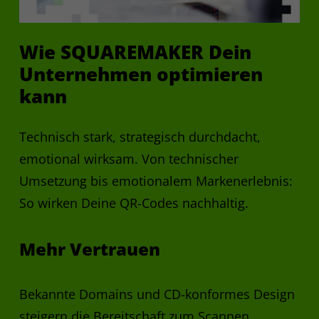
Name
SalesViewer
Anbieter
SalesViewer GmbH (Deutschland)
Wie SQUAREMAKER Dein
Unternehmen optimieren
Bis Zweckerreichung, danach
Laufzeit
Löschung
kann
Analyse von B2B-Websitebesuchen
zu Marketing- und Vertriebszwecken.
Technisch stark, strategisch durchdacht,
Erfasst werden pseudonymisierte
emotional wirksam. Von technischer
Daten wie gekürzte IP-Adressen,
Umsetzung bis emotionalem Markenerlebnis:
Unternehmenszuordnung,
Seitenaufrufe und Interaktionen;
So wirken Deine QR-Codes nachhaltig.
keine Identifikation einzelner
Personen. Rechtsgrundlage:
Mehr Vertrauen
Zweck
Einwilligung (Art. 6 Abs. 1 lit. a
DSGVO) oder berechtigtes Interesse
(Art. 6 Abs. 1 lit. f DSGVO) bei
cookieloser Nutzung. Speicherung
Bekannte Domains und CD-konformes Design
ausschließlich in Deutschland, kein
steigern die Bereitschaft zum Scannen.